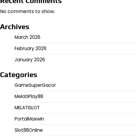
Recent Comments
No comments to show.
Archives
March 2026
February 2026
January 2026
Categories
GameSuperGacor
MelatiPlay88
MELATISLOT
PortalMaxwin
Slot88Online