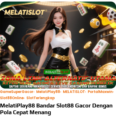
GameSuperGacor
MelatiPlay88
MELATISLOT
PortalMaxwin
Slot88Online
SlotTerlengkap
MelatiPlay88 Bandar Slot88 Gacor Dengan
Pola Cepat Menang