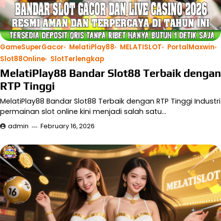
GameSuperGacor
MelatiPlay88
MELATISLOT
PortalMaxwin
Slot88Online
SlotTerlengkap
MelatiPlay88 Bandar Slot88 Terbaik dengan
RTP Tinggi
MelatiPlay88 Bandar Slot88 Terbaik dengan RTP Tinggi Industri
permainan slot online kini menjadi salah satu…
admin
February 16, 2026