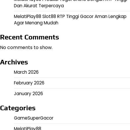
Dan Akurat Terpercaya
MelatiPlay88 Slot88 RTP Tinggi Gacor Aman Lengkap
Agar Menang Mudah
Recent Comments
No comments to show.
Archives
March 2026
February 2026
January 2026
Categories
GameSuperGacor
MelatiPlay88