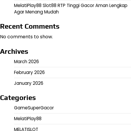
MelatiPlay88 Slot88 RTP Tinggi Gacor Aman Lengkap
Agar Menang Mudah
Recent Comments
No comments to show.
Archives
March 2026
February 2026
January 2026
Categories
GameSuperGacor
MelatiPlay88
MELATISLOT