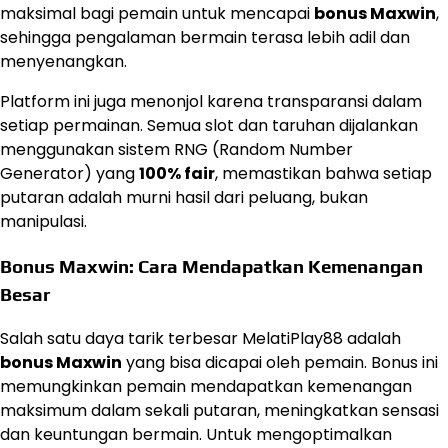
maksimal bagi pemain untuk mencapai
bonus Maxwin
,
sehingga pengalaman bermain terasa lebih adil dan
menyenangkan.
Platform ini juga menonjol karena transparansi dalam
setiap permainan. Semua slot dan taruhan dijalankan
menggunakan sistem RNG (Random Number
Generator) yang
100% fair
, memastikan bahwa setiap
putaran adalah murni hasil dari peluang, bukan
manipulasi.
Bonus Maxwin: Cara Mendapatkan Kemenangan
Besar
Salah satu daya tarik terbesar MelatiPlay88 adalah
bonus Maxwin
yang bisa dicapai oleh pemain. Bonus ini
memungkinkan pemain mendapatkan kemenangan
maksimum dalam sekali putaran, meningkatkan sensasi
dan keuntungan bermain. Untuk mengoptimalkan