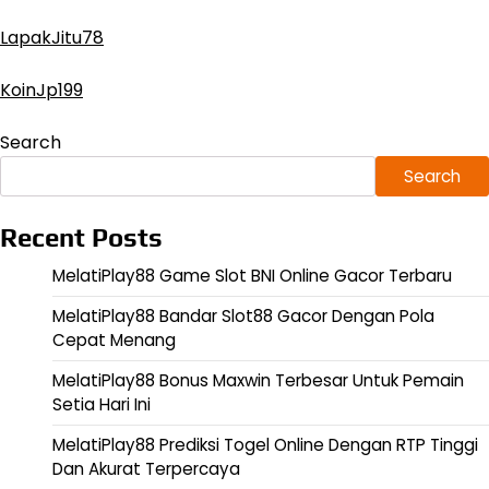
LapakJitu78
KoinJp199
Search
Search
Recent Posts
MelatiPlay88 Game Slot BNI Online Gacor Terbaru
MelatiPlay88 Bandar Slot88 Gacor Dengan Pola
Cepat Menang
MelatiPlay88 Bonus Maxwin Terbesar Untuk Pemain
Setia Hari Ini
MelatiPlay88 Prediksi Togel Online Dengan RTP Tinggi
Dan Akurat Terpercaya