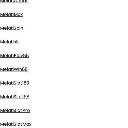
MelatiGacor
MelatiMax
MelatiSpin
Melatislt
MelatiPlay88
MelatiWin88
MelatiSlot189
MelatiSlot168
MelatiSlotPro
MelatiSlotMax