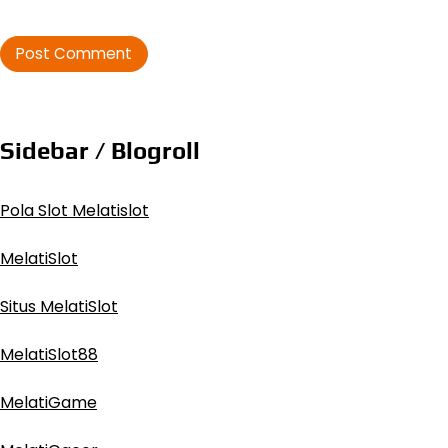
Sidebar / Blogroll
Pola Slot Melatislot
MelatiSlot
Situs MelatiSlot
MelatiSlot88
MelatiGame