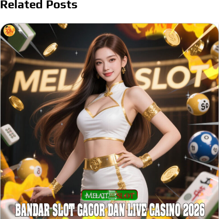
Related Posts