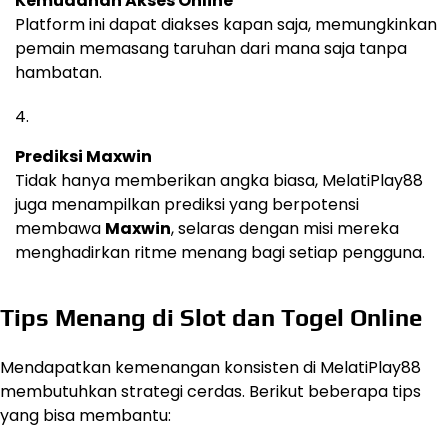
Kemudahan Akses Online
Platform ini dapat diakses kapan saja, memungkinkan
pemain memasang taruhan dari mana saja tanpa
hambatan.
Prediksi Maxwin
Tidak hanya memberikan angka biasa, MelatiPlay88
juga menampilkan prediksi yang berpotensi
membawa
Maxwin
, selaras dengan misi mereka
menghadirkan ritme menang bagi setiap pengguna.
Tips Menang di Slot dan Togel Online
Mendapatkan kemenangan konsisten di MelatiPlay88
membutuhkan strategi cerdas. Berikut beberapa tips
yang bisa membantu: