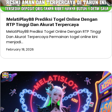
MelatiPlay88 Prediksi Togel Online Dengan
RTP Tinggi Dan Akurat Terpercaya
MelatiPlay88 Prediksi Togel Online Dengan RTP Tinggi
Dan Akurat Terpercaya Permainan togel online kini
menjadi…
February 18, 2026