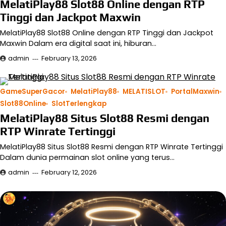
MelatiPlay88 Slot88 Online dengan RTP
Tinggi dan Jackpot Maxwin
MelatiPlay88 Slot88 Online dengan RTP Tinggi dan Jackpot
Maxwin Dalam era digital saat ini, hiburan…
admin
February 13, 2026
GameSuperGacor
MelatiPlay88
MELATISLOT
PortalMaxwin
Slot88Online
SlotTerlengkap
MelatiPlay88 Situs Slot88 Resmi dengan
RTP Winrate Tertinggi
MelatiPlay88 Situs Slot88 Resmi dengan RTP Winrate Tertinggi
Dalam dunia permainan slot online yang terus…
admin
February 12, 2026