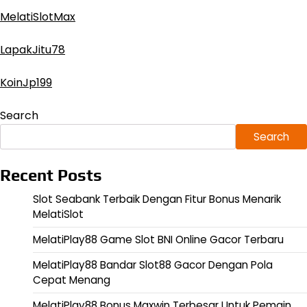
MelatiSlotMax
LapakJitu78
KoinJp199
Search
Search
Recent Posts
Slot Seabank Terbaik Dengan Fitur Bonus Menarik
MelatiSlot
MelatiPlay88 Game Slot BNI Online Gacor Terbaru
MelatiPlay88 Bandar Slot88 Gacor Dengan Pola
Cepat Menang
MelatiPlay88 Bonus Maxwin Terbesar Untuk Pemain