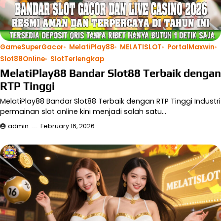
GameSuperGacor
MelatiPlay88
MELATISLOT
PortalMaxwin
Slot88Online
SlotTerlengkap
MelatiPlay88 Bandar Slot88 Terbaik dengan
RTP Tinggi
MelatiPlay88 Bandar Slot88 Terbaik dengan RTP Tinggi Industri
permainan slot online kini menjadi salah satu…
admin
February 16, 2026