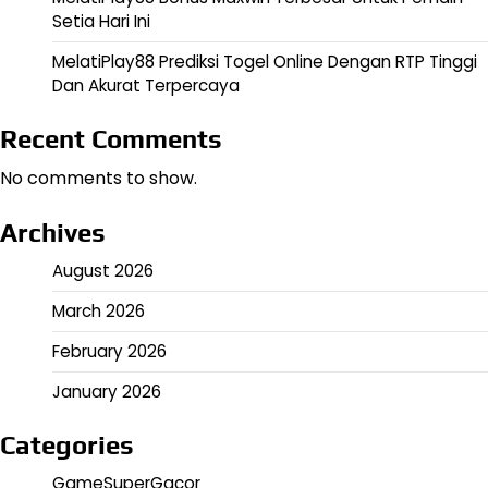
Setia Hari Ini
MelatiPlay88 Prediksi Togel Online Dengan RTP Tinggi
Dan Akurat Terpercaya
Recent Comments
No comments to show.
Archives
August 2026
March 2026
February 2026
January 2026
Categories
GameSuperGacor