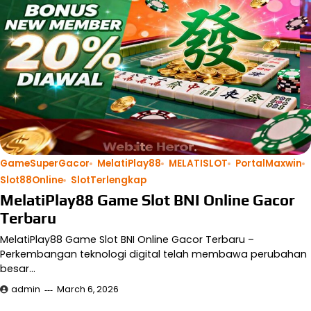
GameSuperGacor
MelatiPlay88
MELATISLOT
PortalMaxwin
Slot88Online
SlotTerlengkap
MelatiPlay88 Game Slot BNI Online Gacor
Terbaru
MelatiPlay88 Game Slot BNI Online Gacor Terbaru –
Perkembangan teknologi digital telah membawa perubahan
besar…
admin
March 6, 2026