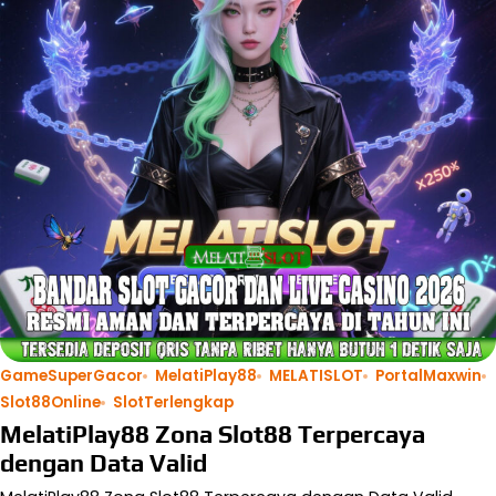
GameSuperGacor
MelatiPlay88
MELATISLOT
PortalMaxwin
Slot88Online
SlotTerlengkap
MelatiPlay88 Zona Slot88 Terpercaya
dengan Data Valid