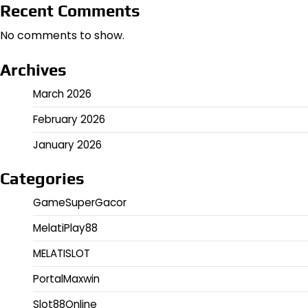
Recent Comments
No comments to show.
Archives
March 2026
February 2026
January 2026
Categories
GameSuperGacor
MelatiPlay88
MELATISLOT
PortalMaxwin
Slot88Online