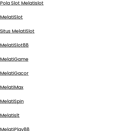
Pola Slot Melatislot
MelatiSlot
Situs MelatiSlot
MelatiSlot88
MelatiGame
MelatiGacor
MelatiMax
MelatiSpin
Melatislt
MelatiPlay88