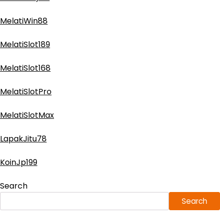
MelatiWin88
MelatiSlot189
MelatiSlot168
MelatiSlotPro
MelatiSlotMax
LapakJitu78
KoinJp199
Search
Search