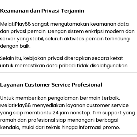
Keamanan dan Privasi Terjamin
MelatiPlay88 sangat mengutamakan keamanan data
dan privasi pemain. Dengan sistem enkripsi modern dan
server yang stabil, seluruh aktivitas pemain terlindungi
dengan baik.
Selain itu, kebijakan privasi diterapkan secara ketat
untuk memastikan data pribadi tidak disalahgunakan.
Layanan Customer Service Profesional
Untuk memberikan pengalaman bermain terbaik,
MelatiPlay88 menyediakan layanan customer service
yang siap membantu 24 jam nonstop. Tim support yang
ramah dan profesional siap menangani berbagai
kendala, mulai dari teknis hingga informasi promo.