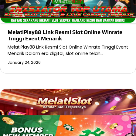
MelatiPlay88 Link Resmi Slot Online Winrate
Tinggi Event Menarik
MelatiPlay88 Link Resmi Slot Online Winrate Tinggi Event
Menarik Dalam era digital, slot online telah…
January 24, 2026