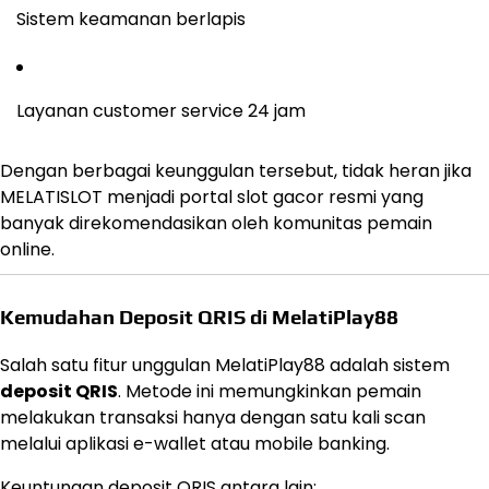
Sistem keamanan berlapis
Layanan customer service 24 jam
Dengan berbagai keunggulan tersebut, tidak heran jika
MELATISLOT menjadi portal slot gacor resmi yang
banyak direkomendasikan oleh komunitas pemain
online.
Kemudahan Deposit QRIS di MelatiPlay88
Salah satu fitur unggulan MelatiPlay88 adalah sistem
deposit QRIS
. Metode ini memungkinkan pemain
melakukan transaksi hanya dengan satu kali scan
melalui aplikasi e-wallet atau mobile banking.
Keuntungan deposit QRIS antara lain: