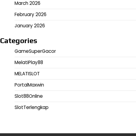
March 2026
February 2026
January 2026
Categories
GameSuperGacor
MelatiPlay88
MELATISLOT
PortalMaxwin
Slot88Online
SlotTerlengkap