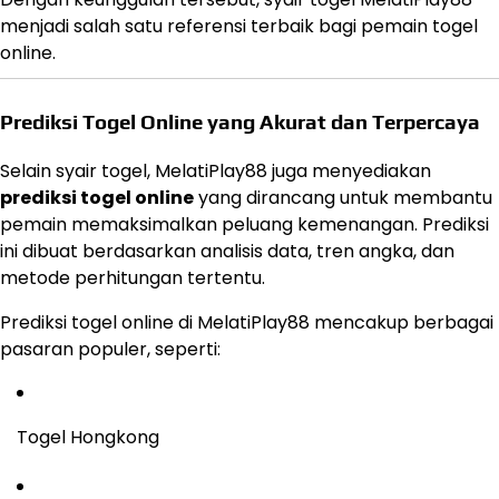
menjadi salah satu referensi terbaik bagi pemain togel
online.
Prediksi Togel Online yang Akurat dan Terpercaya
Selain syair togel, MelatiPlay88 juga menyediakan
prediksi togel online
yang dirancang untuk membantu
pemain memaksimalkan peluang kemenangan. Prediksi
ini dibuat berdasarkan analisis data, tren angka, dan
metode perhitungan tertentu.
Prediksi togel online di MelatiPlay88 mencakup berbagai
pasaran populer, seperti:
Togel Hongkong