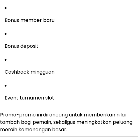
Bonus member baru
Bonus deposit
Cashback mingguan
Event turnamen slot
Promo-promo ini dirancang untuk memberikan nilai
tambah bagi pemain, sekaligus meningkatkan peluang
meraih kemenangan besar.