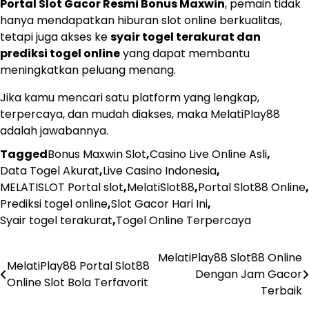
Portal Slot Gacor Resmi Bonus Maxwin
, pemain tidak
hanya mendapatkan hiburan slot online berkualitas,
tetapi juga akses ke
syair togel terakurat dan
prediksi togel online
yang dapat membantu
meningkatkan peluang menang.
Jika kamu mencari satu platform yang lengkap,
terpercaya, dan mudah diakses, maka MelatiPlay88
adalah jawabannya.
Tagged
Bonus Maxwin Slot
,
Casino Live Online Asli
,
Data Togel Akurat
,
Live Casino Indonesia
,
MELATISLOT Portal slot
,
MelatiSlot88
,
Portal Slot88 Online
,
Prediksi togel online
,
Slot Gacor Hari Ini
,
Syair togel terakurat
,
Togel Online Terpercaya
MelatiPlay88 Slot88 Online
Post
MelatiPlay88 Portal Slot88
Dengan Jam Gacor
Online Slot Bola Terfavorit
navigation
Terbaik