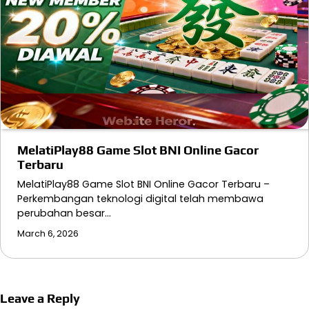
MelatiPlay88 Game Slot BNI Online Gacor
Terbaru
MelatiPlay88 Game Slot BNI Online Gacor Terbaru –
Perkembangan teknologi digital telah membawa
perubahan besar…
March 6, 2026
Leave a Reply