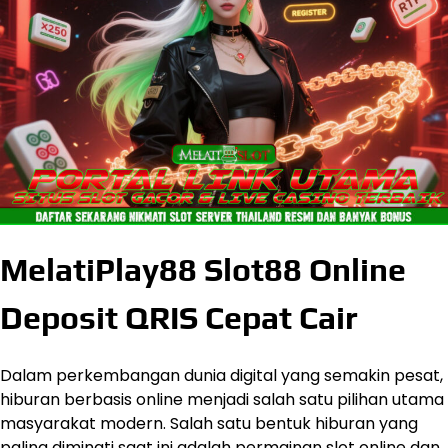
MelatiPlay88 Slot88 Online
Deposit QRIS Cepat Cair
Dalam perkembangan dunia digital yang semakin pesat,
hiburan berbasis online menjadi salah satu pilihan utama
masyarakat modern. Salah satu bentuk hiburan yang
paling diminati saat ini adalah permainan slot online dan