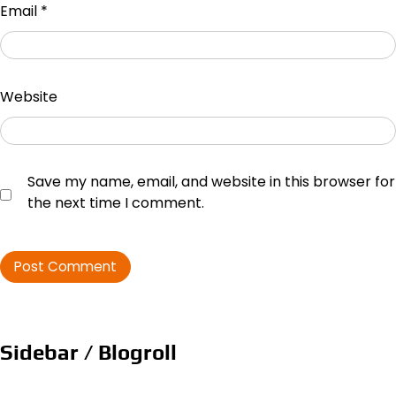
Email
*
Website
Save my name, email, and website in this browser for
the next time I comment.
Sidebar / Blogroll