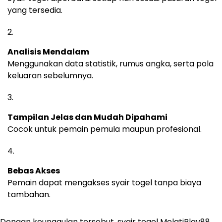
yang tersedia.
Analisis Mendalam
Menggunakan data statistik, rumus angka, serta pola
keluaran sebelumnya.
Tampilan Jelas dan Mudah Dipahami
Cocok untuk pemain pemula maupun profesional.
Bebas Akses
Pemain dapat mengakses syair togel tanpa biaya
tambahan.
Dengan keunggulan tersebut, syair togel MelatiPlay88