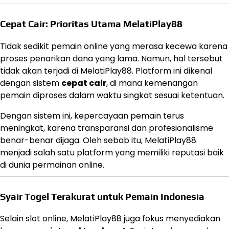
Cepat Cair: Prioritas Utama MelatiPlay88
Tidak sedikit pemain online yang merasa kecewa karena
proses penarikan dana yang lama. Namun, hal tersebut
tidak akan terjadi di MelatiPlay88. Platform ini dikenal
dengan sistem
cepat cair
, di mana kemenangan
pemain diproses dalam waktu singkat sesuai ketentuan.
Dengan sistem ini, kepercayaan pemain terus
meningkat, karena transparansi dan profesionalisme
benar-benar dijaga. Oleh sebab itu, MelatiPlay88
menjadi salah satu platform yang memiliki reputasi baik
di dunia permainan online.
Syair Togel Terakurat untuk Pemain Indonesia
Selain slot online, MelatiPlay88 juga fokus menyediakan