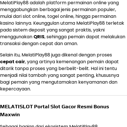
MelatiPlay88 adalah platform permainan online yang
menggabungkan berbagai jenis permainan populer,
mulai dari slot online, togel online, hingga permainan
kasino lainnya. Keunggulan utama MelatiPlay88 terletak
pada sistem deposit yang sangat praktis, yakni
menggunakan
QRIS
, sehingga pemain dapat melakukan
transaksi dengan cepat dan aman.
Selain itu, MelatiPlay88 juga dikenal dengan proses
cepat cair
, yang artinya kemenangan pemain dapat
ditarik tanpa proses yang berbelit-belit. Hal ini tentu
menjadi nilai tambah yang sangat penting, khususnya
bagi pemain yang mengutamakan kenyamanan dan
kepercayaan.
MELATISLOT Portal Slot Gacor Resmi Bonus
Maxwin
Sebagai bagian dari ekosistem MelatiPlay88,