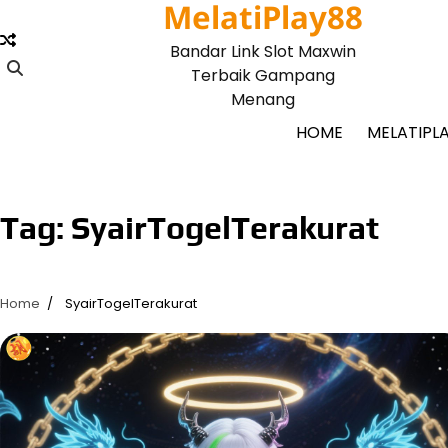
MelatiPlay88
Skip
to
Bandar Link Slot Maxwin
content
Terbaik Gampang
Menang
HOME
MELATIPL
Tag:
SyairTogelTerakurat
Home
SyairTogelTerakurat