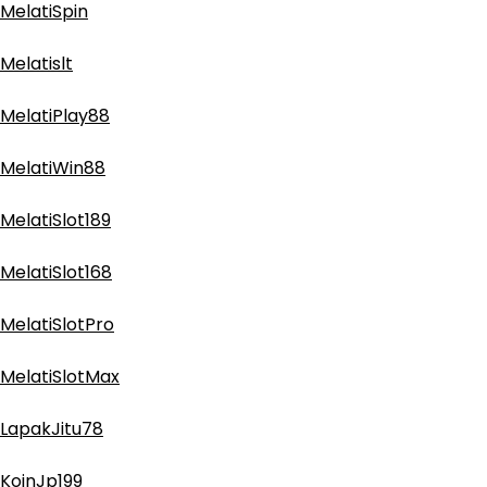
MelatiSpin
Melatislt
MelatiPlay88
MelatiWin88
MelatiSlot189
MelatiSlot168
MelatiSlotPro
MelatiSlotMax
LapakJitu78
KoinJp199