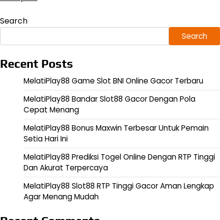
Search
Search
Recent Posts
MelatiPlay88 Game Slot BNI Online Gacor Terbaru
MelatiPlay88 Bandar Slot88 Gacor Dengan Pola
Cepat Menang
MelatiPlay88 Bonus Maxwin Terbesar Untuk Pemain
Setia Hari Ini
MelatiPlay88 Prediksi Togel Online Dengan RTP Tinggi
Dan Akurat Terpercaya
MelatiPlay88 Slot88 RTP Tinggi Gacor Aman Lengkap
Agar Menang Mudah