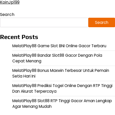
KoinJp199
Search
Search
Recent Posts
MelatiPlay88 Game Slot BNI Online Gacor Terbaru
MelatiPlay88 Bandar Slot88 Gacor Dengan Pola
Cepat Menang
MelatiPlay88 Bonus Maxwin Terbesar Untuk Pemain
Setia Hari Ini
MelatiPlay88 Prediksi Togel Online Dengan RTP Tinggi
Dan Akurat Terpercaya
MelatiPlay88 Slot88 RTP Tinggi Gacor Aman Lengkap
Agar Menang Mudah