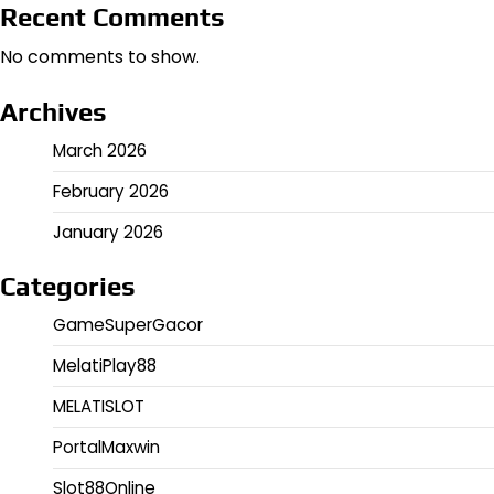
Recent Comments
No comments to show.
Archives
March 2026
February 2026
January 2026
Categories
GameSuperGacor
MelatiPlay88
MELATISLOT
PortalMaxwin
Slot88Online