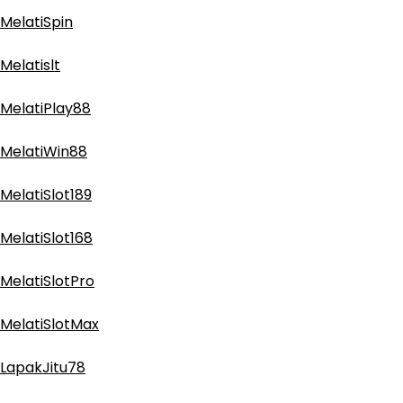
MelatiSpin
Melatislt
MelatiPlay88
MelatiWin88
MelatiSlot189
MelatiSlot168
MelatiSlotPro
MelatiSlotMax
LapakJitu78