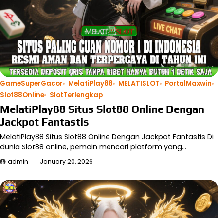
GameSuperGacor
MelatiPlay88
MELATISLOT
PortalMaxwin
Slot88Online
SlotTerlengkap
MelatiPlay88 Situs Slot88 Online Dengan
Jackpot Fantastis
MelatiPlay88 Situs Slot88 Online Dengan Jackpot Fantastis Di
dunia Slot88 online, pemain mencari platform yang…
admin
January 20, 2026