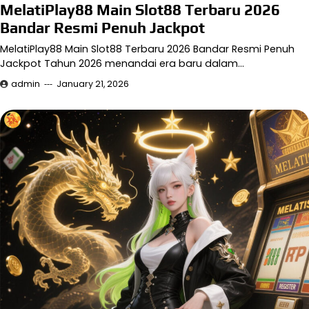
MelatiPlay88 Main Slot88 Terbaru 2026
Bandar Resmi Penuh Jackpot
MelatiPlay88 Main Slot88 Terbaru 2026 Bandar Resmi Penuh
Jackpot Tahun 2026 menandai era baru dalam…
admin
January 21, 2026