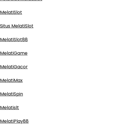
MelatiSlot
Situs MelatiSlot
MelatiSlot88
MelatiGame
MelatiGacor
MelatiMax
MelatiSpin
Melatislt
MelatiPlay88