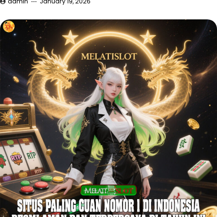
admin
January 19, 2026