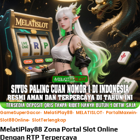
GameSuperGacor
MelatiPlay88
MELATISLOT
PortalMaxwin
Slot88Online
SlotTerlengkap
MelatiPlay88 Zona Portal Slot Online
Dengan RTP Terpercaya