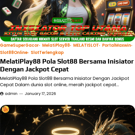
GameSuperGacor
MelatiPlay88
MELATISLOT
PortalMaxwin
Slot88Online
SlotTerlengkap
MelatiPlay88 Pola Slot88 Bersama Inisiator
Dengan Jackpot Cepat
MelatiPlay88 Pola Slot88 Bersama Inisiator Dengan Jackpot
Cepat Dalam dunia slot online, meraih jackpot cepat…
admin
January 17, 2026