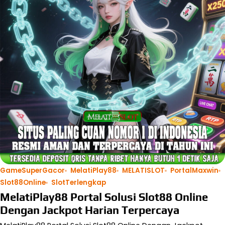
GameSuperGacor
MelatiPlay88
MELATISLOT
PortalMaxwin
Slot88Online
SlotTerlengkap
MelatiPlay88 Portal Solusi Slot88 Online
Dengan Jackpot Harian Terpercaya