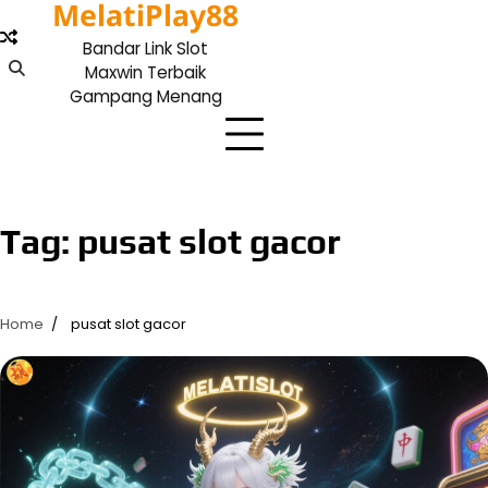
MelatiPlay88
Skip
to
Bandar Link Slot
content
Maxwin Terbaik
Gampang Menang
Tag:
pusat slot gacor
Home
pusat slot gacor