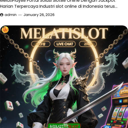
MelatiPlay88 Portal Solusi Slot88 Online Dengan Jackpot
Harian Terpercaya Industri slot online di Indonesia terus…
admin
January 26, 2026