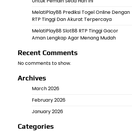
Untuk Pemain Setia Hari Ini
MelatiPlay88 Prediksi Togel Online Dengan
RTP Tinggi Dan Akurat Terpercaya
MelatiPlay88 Slot88 RTP Tinggi Gacor
Aman Lengkap Agar Menang Mudah
Recent Comments
No comments to show.
Archives
March 2026
February 2026
January 2026
Categories