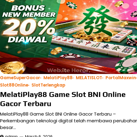
GameSuperGacor
MelatiPlay88
MELATISLOT
PortalMaxwin
Slot88Online
SlotTerlengkap
MelatiPlay88 Game Slot BNI Online
Gacor Terbaru
MelatiPlay88 Game Slot BNI Online Gacor Terbaru –
Perkembangan teknologi digital telah membawa perubaha
besar…
admin
March 6, 2026