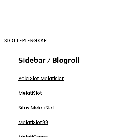
SLOTTERLENGKAP
Sidebar / Blogroll
Pola Slot Melatislot
MelatiSlot
Situs MelatiSlot
MelatiSlot88