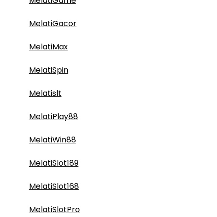
MelatiGame
MelatiGacor
MelatiMax
MelatiSpin
Melatislt
MelatiPlay88
MelatiWin88
MelatiSlot189
MelatiSlot168
MelatiSlotPro