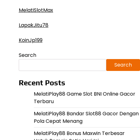
MelatiSlotMax
LapakJitu78
KoinJp199
Search
Search
Recent Posts
MelatiPlay88 Game Slot BNI Online Gacor
Terbaru
MelatiPlay88 Bandar Slot88 Gacor Dengan
Pola Cepat Menang
MelatiPlay88 Bonus Maxwin Terbesar