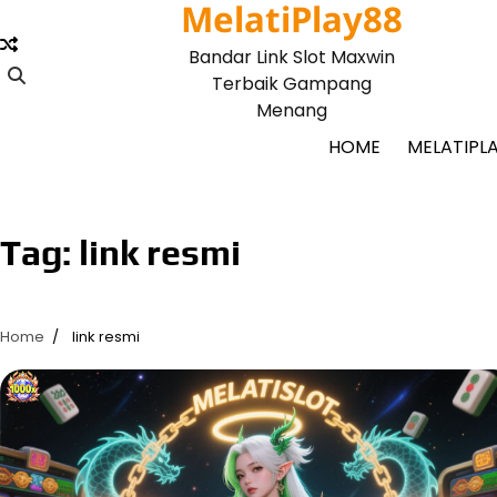
MelatiPlay88
Skip
to
Bandar Link Slot Maxwin
content
Terbaik Gampang
Menang
HOME
MELATIPL
Tag:
link resmi
Home
link resmi